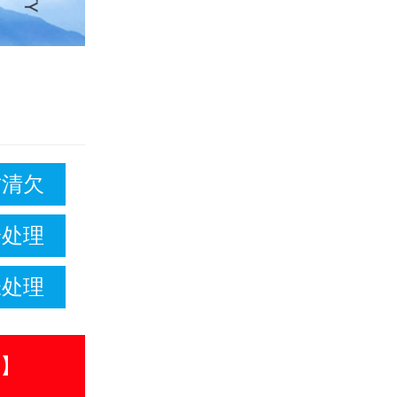
讨清欠
纷处理
帐处理
话】