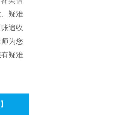
供各类借
款、疑难
商账追收
律师为您
您有疑难
话】