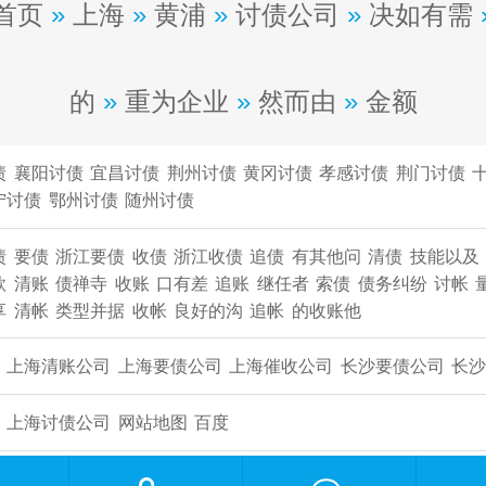
首页
»
上海
»
黄浦
»
讨债公司
»
决如有需
的
»
重为企业
»
然而由
»
金额
债
襄阳讨债
宜昌讨债
荆州讨债
黄冈讨债
孝感讨债
荆门讨债
宁讨债
鄂州讨债
随州讨债
债
要债
浙江要债
收债
浙江收债
追债
有其他问
清债
技能以及
款
清账
债禅寺
收账
口有差
追账
继任者
索债
债务纠纷
讨帐
享
清帐
类型并据
收帐
良好的沟
追帐
的收账他
上海清账公司
上海要债公司
上海催收公司
长沙要债公司
​长
上海讨债公司
网站地图
百度