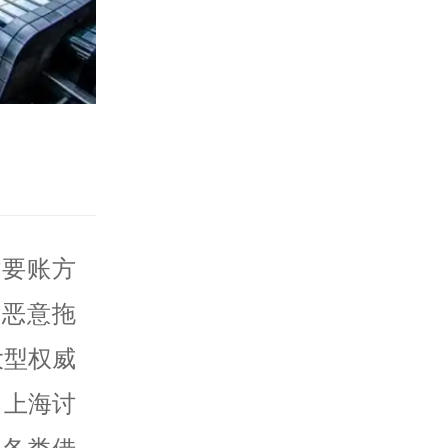
讨要账方
、恶意拖
大型权威
、上海讨