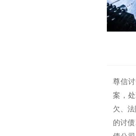
尊信讨
案，处
欠、法
的讨债