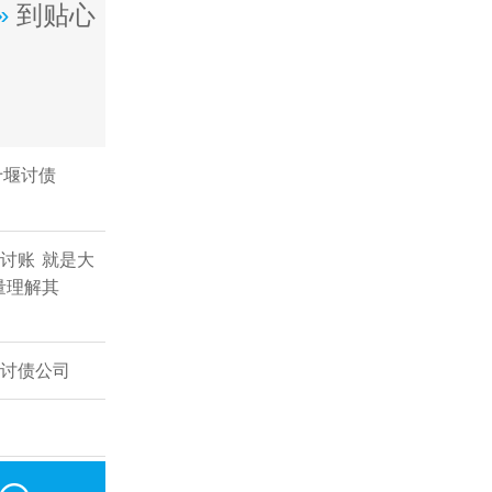
»
到贴心
十堰讨债
讨账
就是大
量理解其
沙讨债公司