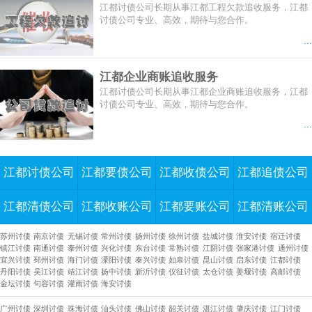
江都讨债公司长期从事江都工程欠款追收服务，江都
讨债公司专业、高效，期待与您合作。
...
江都企业商账追收服务
江都讨债公司长期从事江都企业商账追收服务，江都
讨债公司专业、高效，期待与您合作。
...
江都讨债公司
江都要债公司
江都收债公司
江都追债公司
江都清债公司
江都收账公司
江都要账公司
江都清账公司
苏州讨债
南京讨债
无锡讨债
常州讨债
扬州讨债
徐州讨债
盐城讨债
淮安讨债
宿迁讨债
镇江讨债
南通讨债
泰州讨债
兴化讨债
东台讨债
常熟讨债
江阴讨债
张家港讨债
通州讨债
宜兴讨债
邳州讨债
海门讨债
溧阳讨债
泰兴讨债
如皋讨债
昆山讨债
启东讨债
江都讨债
丹阳讨债
吴江讨债
靖江讨债
扬中讨债
新沂讨债
仪征讨债
太仓讨债
姜堰讨债
高邮讨债
金坛讨债
句容讨债
灌南讨债
海安讨债
广州讨债
深圳讨债
珠海讨债
汕头讨债
佛山讨债
韶关讨债
湛江讨债
肇庆讨债
江门讨债