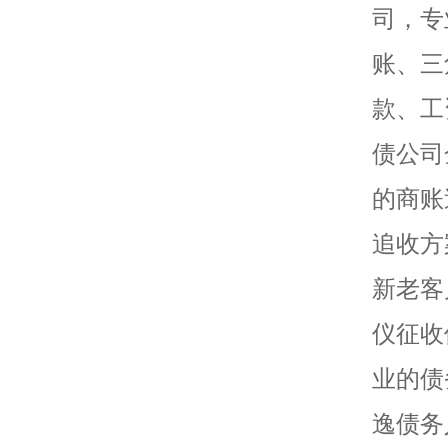
司，专
账、三
款、工
债公司
的商账
追收方
新老客
仪征收
业的债
逸债务