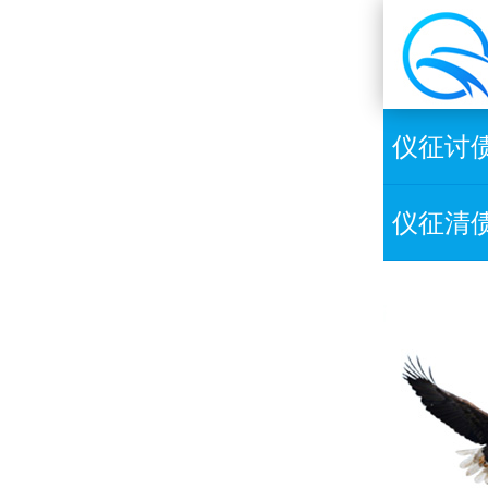
仪征讨
仪征清