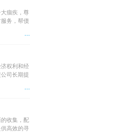
一大痼疾，尊
讨服务，帮债
...
经济权利和经
债公司长期提
...
面的收集，配
提供高效的寻