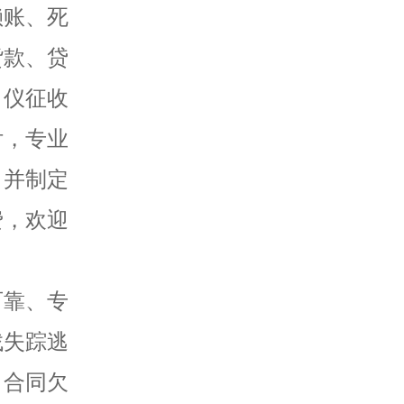
赖账、死
货款、贷
，仪征收
付，专业
，并制定
费，欢迎
可靠、专
找失踪逃
、合同欠