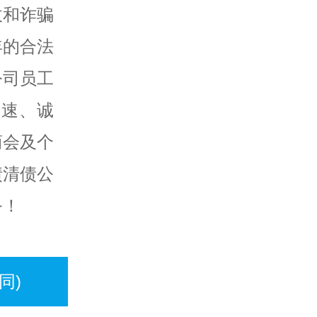
收和诈骗
年的合法
公司员工
快速、诚
商会及个
债清债公
务！
同)