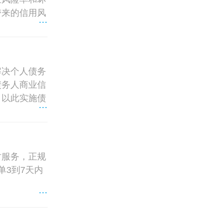
带来的信用风
...
解决个人债务
债务人商业信
，以此实施债
...
讨服务，正规
单3到7天内
...