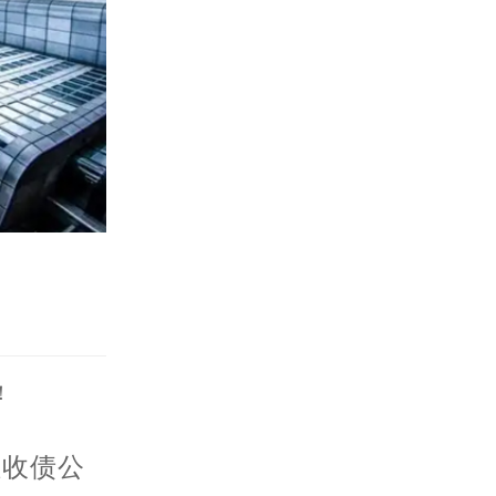
！
征收债公