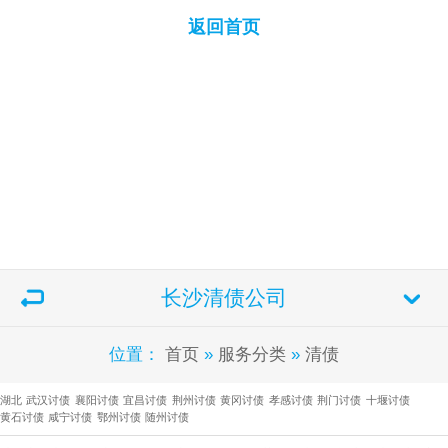
返回首页
长沙清债公司
位置：
首页
»
服务分类
»
清债
湖北
武汉讨债
襄阳讨债
宜昌讨债
荆州讨债
黄冈讨债
孝感讨债
荆门讨债
十堰讨债
黄石讨债
咸宁讨债
鄂州讨债
随州讨债