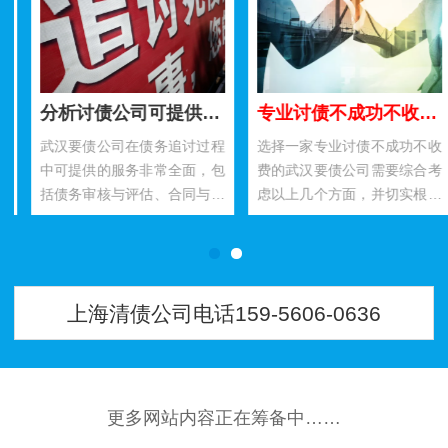
分析讨债公司可提供哪些服务呢？
专业讨债不成功不收费这样公司如何选择？
武汉要债公司在债务追讨过程
选择一家专业讨债不成功不收
中可提供的服务非常全面，包
费的武汉要债公司需要综合考
括债务审核与评估、合同与法
虑以上几个方面，并切实根据
律咨询、催收及谈判服务、法
企业的实际需求作出相应的选
律诉讼代理、财产保全与执
择。合作双方需建立起良好的
行，以…
沟通…
上海清债公司电话159-5606-0636
更多网站内容正在筹备中……