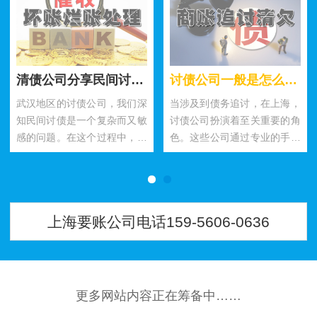
分析讨债公司可提供哪些服务呢？
专业讨债不成功不收费这样公司如何选择？
武汉要债公司在债务追讨过程
选择一家专业讨债不成功不收
中可提供的服务非常全面，包
费的武汉要债公司需要综合考
括债务审核与评估、合同与法
虑以上几个方面，并切实根据
律咨询、催收及谈判服务、法
企业的实际需求作出相应的选
律诉讼代理、财产保全与执
择。合作双方需建立起良好的
行，以…
沟通…
上海要账公司电话159-5606-0636
更多网站内容正在筹备中……