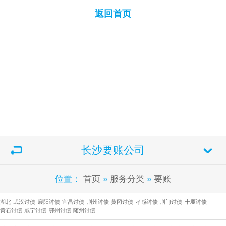
返回首页
长沙要账公司
位置：
首页
»
服务分类
»
要账
湖北
武汉讨债
襄阳讨债
宜昌讨债
荆州讨债
黄冈讨债
孝感讨债
荆门讨债
十堰讨债
黄石讨债
咸宁讨债
鄂州讨债
随州讨债